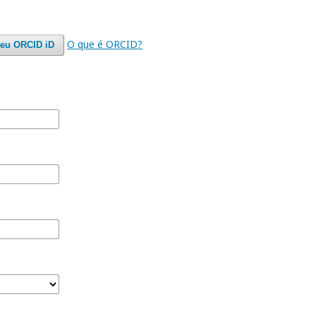
O que é ORCID?
seu ORCID iD