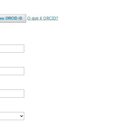
O que é ORCID?
seu ORCID iD