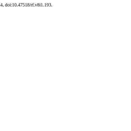
24, doi:10.47518/rf.v8i1.193.