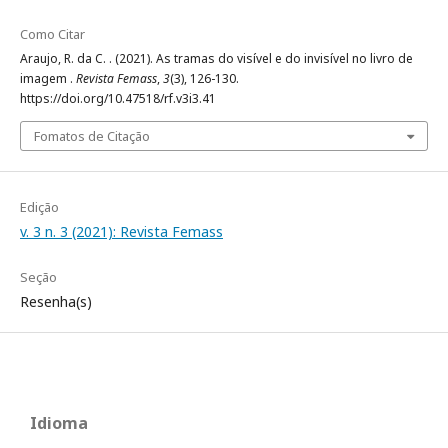
Como Citar
Araujo, R. da C. . (2021). As tramas do visível e do invisível no livro de
imagem .
Revista Femass
,
3
(3), 126-130.
https://doi.org/10.47518/rf.v3i3.41
Fomatos de Citação
Edição
v. 3 n. 3 (2021): Revista Femass
Seção
Resenha(s)
Idioma