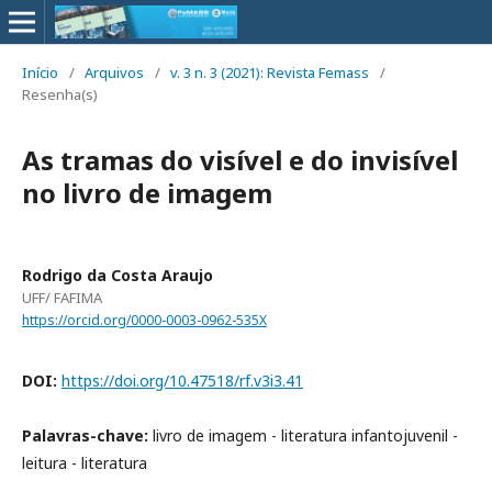
Início
/
Arquivos
/
v. 3 n. 3 (2021): Revista Femass
/
Resenha(s)
As tramas do visível e do invisível
no livro de imagem
Rodrigo da Costa Araujo
UFF/ FAFIMA
https://orcid.org/0000-0003-0962-535X
DOI:
https://doi.org/10.47518/rf.v3i3.41
Palavras-chave:
livro de imagem - literatura infantojuvenil -
leitura - literatura